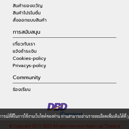
สินค้าของขวัญ
สินค้าโปรโมชั่น
สั่งออกแบบสินค้า
การสนับสนุน
เกี่ยวกับเรา
แจ้งชำระเงิน
Cookies-policy
Privacys-policy
Community
ร้องเรียน
บการณ์ที่ดีในการใช้งานเว็บไซต์ของท่าน ท่านสามารถอ่านรายละเอียดเพิ่มเติมได้ที่
© Copyright 2015-2023 All right reserved.
Hyper Lab Thailand