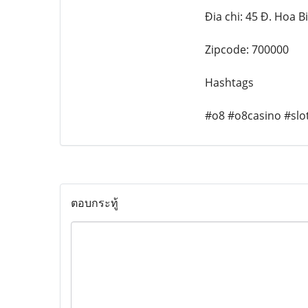
Đia chi: 45 Đ. Hoa 
Zipcode: 700000
Hashtags
#o8 #o8casino #sl
ตอบกระทู้