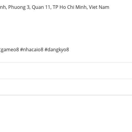
Binh, Phuong 3, Quan 11, TP Ho Chi Minh, Viet Nam
otgameo8 #nhacaio8 #dangkyo8