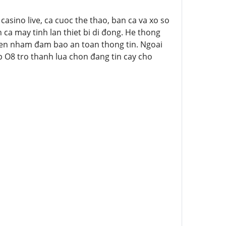
 casino live, ca cuoc the thao, ban ca va xo so
 ca may tinh lan thiet bi di đong. He thong
tien nham đam bao an toan thong tin. Ngoai
p O8 tro thanh lua chon đang tin cay cho