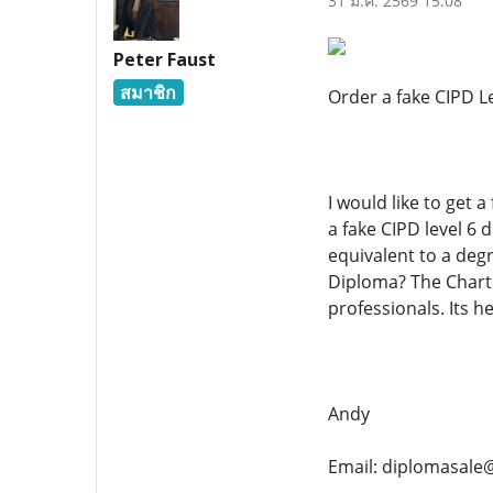
31 ม.ค. 2569 15:08
Peter Faust
สมาชิก
Order a fake CIPD L
I would like to get 
a fake CIPD level 6 
equivalent to a deg
Diploma? The Chart
professionals. Its 
Andy
Email: diplomasale