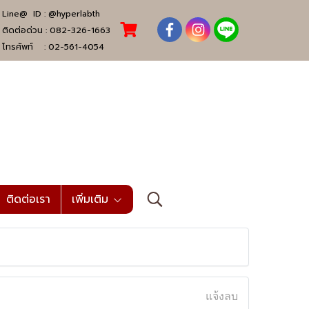
Line@ ID :
@hyperlabth
ติดต่อด่วน :
082-326-1663
โทรศัพท์ :
02-561-4054
ติดต่อเรา
เพิ่มเติม
แจ้งลบ