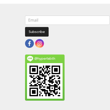
Subscribe
@hyperlabth