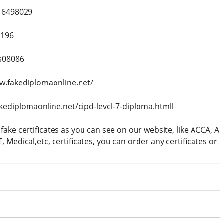
16498029
5196
s08086
w.fakediplomaonline.net/
akediplomaonline.net/cipd-level-7-diploma.htmll
 fake certificates as you can see on our website, like ACCA, 
 Medical,etc, certificates, you can order any certificates o