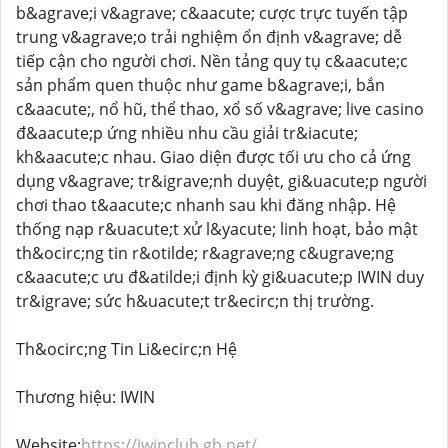
b&agrave;i v&agrave; c&aacute; cược trực tuyến tập
trung v&agrave;o trải nghiệm ổn định v&agrave; dễ
tiếp cận cho người chơi. Nền tảng quy tụ c&aacute;c
sản phẩm quen thuộc như game b&agrave;i, bắn
c&aacute;, nổ hũ, thể thao, xổ số v&agrave; live casino
đ&aacute;p ứng nhiều nhu cầu giải tr&iacute;
kh&aacute;c nhau. Giao diện được tối ưu cho cả ứng
dụng v&agrave; tr&igrave;nh duyệt, gi&uacute;p người
chơi thao t&aacute;c nhanh sau khi đăng nhập. Hệ
thống nạp r&uacute;t xử l&yacute; linh hoạt, bảo mật
th&ocirc;ng tin r&otilde; r&agrave;ng c&ugrave;ng
c&aacute;c ưu đ&atilde;i định kỳ gi&uacute;p IWIN duy
tr&igrave; sức h&uacute;t tr&ecirc;n thị trường.
Th&ocirc;ng Tin Li&ecirc;n Hệ
Thương hiệu: IWIN
Website:
https://iwinclub.gb.net/