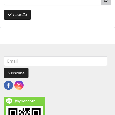
ตอบกลับ
Subscribe
@hyperlabth