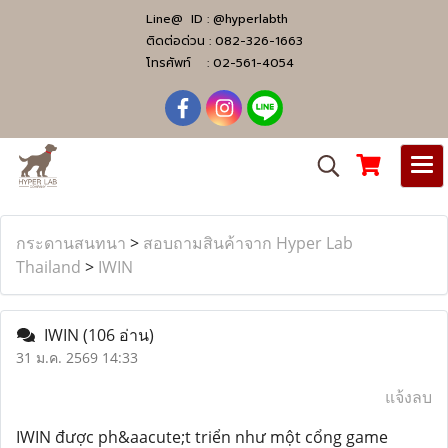
Line@ ID :
@hyperlabth
ติดต่อด่วน :
082-326-1663
โทรศัพท์ :
02-561-4054
กระดานสนทนา
>
สอบถามสินค้าจาก Hyper Lab
Thailand
>
IWIN
IWIN
(106 อ่าน)
31 ม.ค. 2569 14:33
แจ้งลบ
IWIN được ph&aacute;t triển như một cổng game