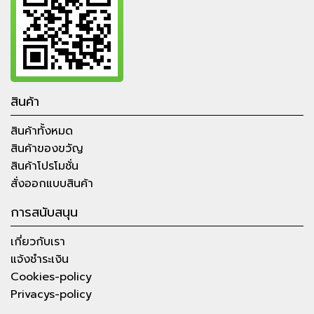
สินค้า
สินค้าทั้งหมด
สินค้าของขวัญ
สินค้าโปรโมชั่น
สั่งออกแบบสินค้า
การสนับสนุน
เกี่ยวกับเรา
แจ้งชำระเงิน
Cookies-policy
Privacys-policy