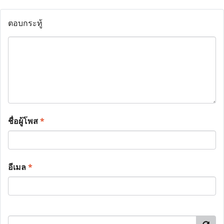
ตอบกระทู้
ชื่อผู้โพส
*
อีเมล
*