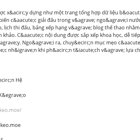
ợc x&acirc;y dựng như một trang tổng hợp dữ liệu b&oacu
biến c&aacute;c giải đấu trong v&agrave; ngo&agrave;i nướ
o, lịch thi đấu, bảng xếp hạng v&agrave; blog thể thao nhằ
m khảo. C&aacute;c nội dung được sắp xếp khoa học, dễ tiế
&agrave;y. Ngo&agrave;i ra, chuy&ecirc;n mục mẹo c&aacute
;c nh&igrave;n khi ph&acirc;n t&iacute;ch v&agrave; lựa 
ecirc;n Hệ
 K&egrave;o
ekeo.moe/
ekeo.moe