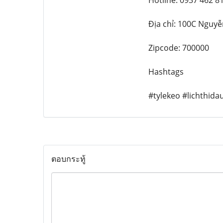
Hotline: 0937 462 8
Địa chỉ: 100C Nguy
Zipcode: 700000
Hashtags
#tylekeo #lichthi
ตอบกระทู้