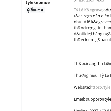
31 ม.ค. 2569 14:05
tylekeomoe
ผู้เยี่ยมชม
Tỷ Lệ K&egrave;o
đư
t&acirc;m đến diễn 
như tỷ lệ k&egrave;
th&ocirc;ng tin tha
d&otilde;i hằng ng
th&ecirc;m g&oacute
Th&ocirc;ng Tin Li&
Thương hiệu: Tỷ Lệ
Website:
https://tyl
Email: support@tyl