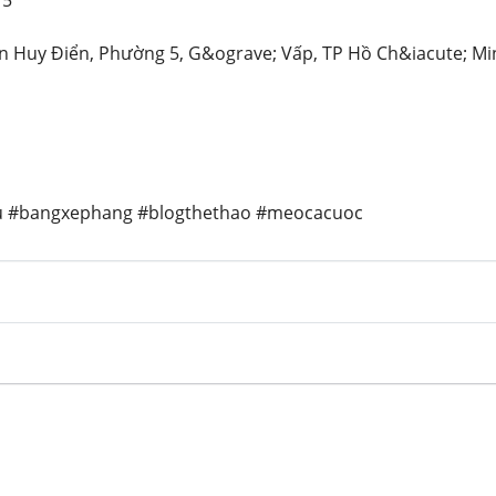
15
ễn Huy Điển, Phường 5, G&ograve; Vấp, TP Hồ Ch&iacute; Mi
dau #bangxephang #blogthethao #meocacuoc