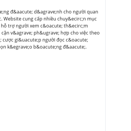
te;ng đ&aacute; d&agrave;nh cho người quan
c. Website cung cấp nhiều chuy&ecirc;n mục
m hỗ trợ người xem c&oacute; th&ecirc;m
p cận v&agrave; ph&ugrave; hợp cho việc theo
; cược gi&uacute;p người đọc c&oacute;
chọn k&egrave;o b&oacute;ng đ&aacute;.