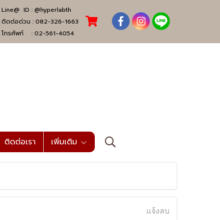
Line@ ID :
@hyperlabth
ติดต่อด่วน :
082-326-1663
โทรศัพท์ :
02-561-4054
ติดต่อเรา
เพิ่มเติม
แจ้งลบ