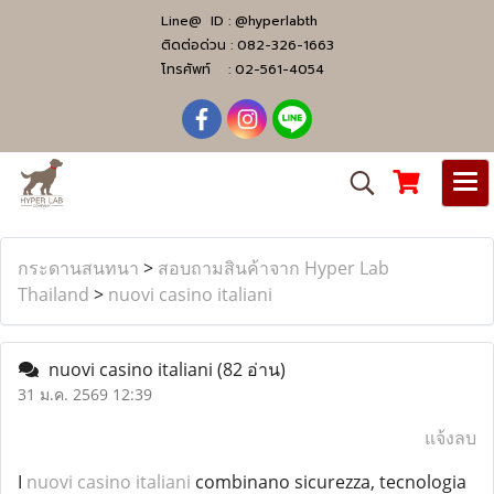
Line@ ID :
@hyperlabth
ติดต่อด่วน :
082-326-1663
โทรศัพท์ :
02-561-4054
กระดานสนทนา
>
สอบถามสินค้าจาก Hyper Lab
Thailand
>
nuovi casino italiani
nuovi casino italiani
(82 อ่าน)
31 ม.ค. 2569 12:39
แจ้งลบ
I
nuovi casino italiani
combinano sicurezza, tecnologia