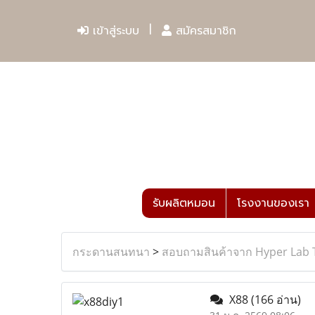
เข้าสู่ระบบ
สมัครสมาชิก
รับผลิตหมอน
โรงงานของเรา
กระดานสนทนา
>
สอบถามสินค้าจาก Hyper Lab 
X88
(166 อ่าน)