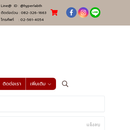
Line@ ID :
@hyperlabth
ติดต่อด่วน :
082-326-1663
โทรศัพท์ :
02-561-4054
ติดต่อเรา
เพิ่มเติม
แจ้งลบ