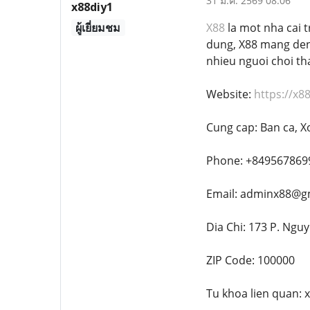
31 ม.ค. 2569 08:06
x88diy1
ผู้เยี่ยมชม
X88
la mot nha cai t
dung, X88 mang den
nhieu nguoi choi th
Website:
https://x88
Cung cap: Ban ca, Xo
Phone: +849567869
Email: adminx88@g
Dia Chi: 173 P. Ngu
ZIP Code: 100000
Tu khoa lien quan: 