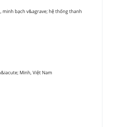
n, minh bạch v&agrave; hệ thống thanh
h&iacute; Minh, Việt Nam