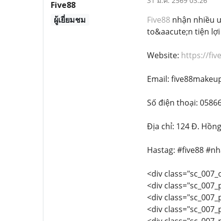
31 ม.ค. 2569 03:26
Five88
ผู้เยี่ยมชม
Five88
nhận nhiều ưu
to&aacute;n tiện lợi
Website:
https://fi
Email: five88make
Số điện thoại: 0586
Địa chỉ: 124 Đ. Hồ
Hastag: #five88 #n
<div class="sc_007_o
<div class="sc_007_
<div class="sc_007
<div class="sc_007