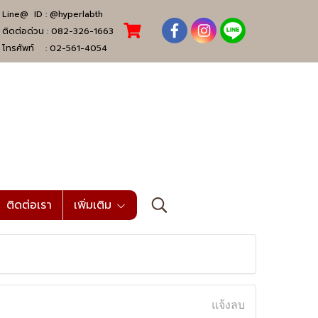
Line@ ID :
@hyperlabth
ติดต่อด่วน :
082-326-1663
โทรศัพท์ :
02-561-4054
ติดต่อเรา
เพิ่มเติม
แจ้งลบ