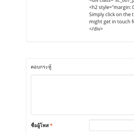
<div class="sc_007
<h2 style="margin: 
Simply click on the 
might get in touch 
</div>
ตอบกระทู้
ชื่อผู้โพส
*