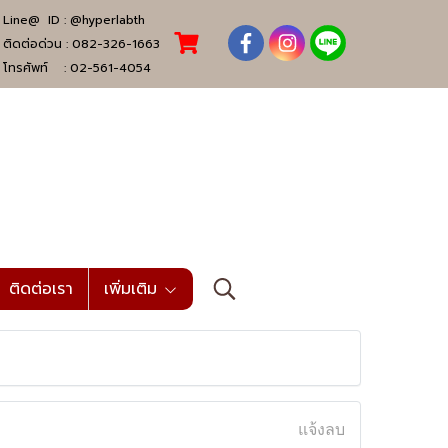
Line@ ID :
@hyperlabth
ติดต่อด่วน :
082-326-1663
โทรศัพท์ :
02-561-4054
ติดต่อเรา
เพิ่มเติม
แจ้งลบ