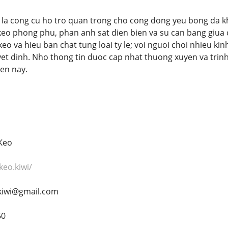
la cong cu ho tro quan trong cho cong dong yeu bong da khi
eo phong phu, phan anh sat dien bien va su can bang giua c
o va hieu ban chat tung loai ty le; voi nguoi choi nhieu ki
yet dinh. Nho thong tin duoc cap nhat thuong xuyen va trinh
ien nay.
Keo
keo.kiwi/
.kiwi@gmail.com
60