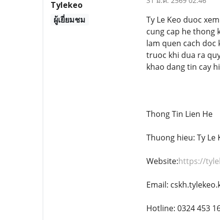
31 ม.ค. 2569 02:46
Tylekeo
ผู้เยี่ยมชม
Ty Le Keo duoc xem 
cung cap he thong k
lam quen cach doc ke
truoc khi dua ra qu
khao dang tin cay h
Thong Tin Lien He
Thuong hieu: Ty Le 
Website:
https://tyle
Email: cskh.tylekeo
Hotline: 0324 453 1