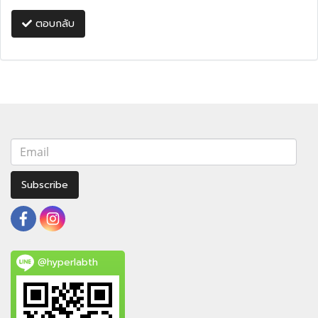
ตอบกลับ
Subscribe
@hyperlabth