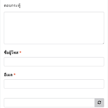
ตอบกระทู้
ชื่อผู้โพส
*
อีเมล
*