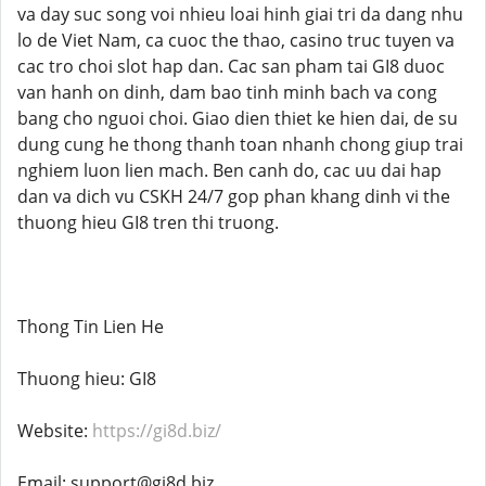
va day suc song voi nhieu loai hinh giai tri da dang nhu
lo de Viet Nam, ca cuoc the thao, casino truc tuyen va
cac tro choi slot hap dan. Cac san pham tai GI8 duoc
van hanh on dinh, dam bao tinh minh bach va cong
bang cho nguoi choi. Giao dien thiet ke hien dai, de su
dung cung he thong thanh toan nhanh chong giup trai
nghiem luon lien mach. Ben canh do, cac uu dai hap
dan va dich vu CSKH 24/7 gop phan khang dinh vi the
thuong hieu GI8 tren thi truong.
Thong Tin Lien He
Thuong hieu: GI8
Website:
https://gi8d.biz/
Email: support@gi8d.biz