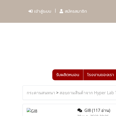
เข้าสู่ระบบ
สมัครสมาชิก
รับผลิตหมอน
โรงงานของเรา
กระดานสนทนา
>
สอบถามสินค้าจาก Hyper Lab 
GI8
(117 อ่าน)