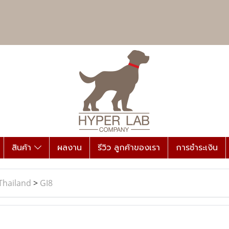
สินค้า
ผลงาน
รีวิว ลูกค้าของเรา
การชำระเงิน
Thailand
>
GI8