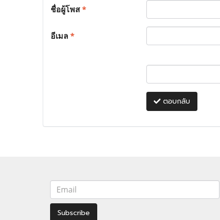
ชื่อผู้โพส
*
อีเมล
*
ตอบกลับ
Subscribe