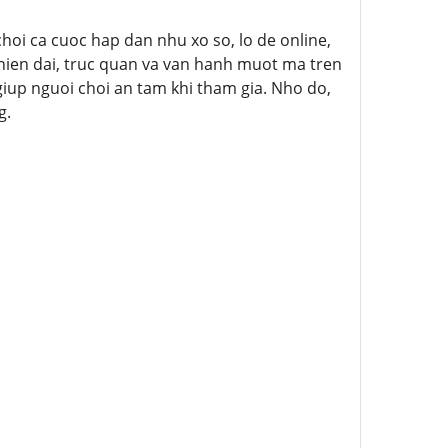
choi ca cuoc hap dan nhu xo so, lo de online,
e hien dai, truc quan va van hanh muot ma tren
iup nguoi choi an tam khi tham gia. Nho do,
g.