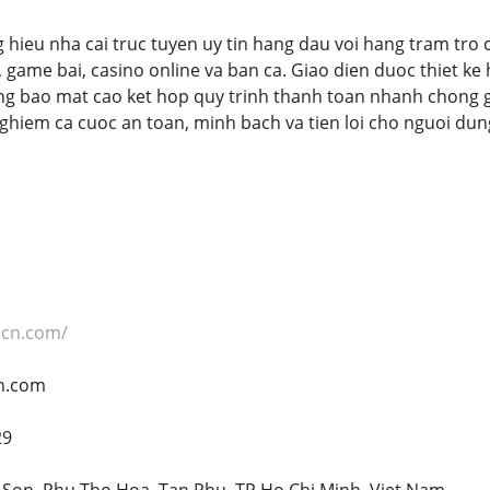
 hieu nha cai truc tuyen uy tin hang dau voi hang tram tro 
u, game bai, casino online va ban ca. Giao dien duoc thiet k
ong bao mat cao ket hop quy trinh thanh toan nhanh chong g
ghiem ca cuoc an toan, minh bach va tien loi cho nguoi dun
.cn.com/
n.com
29