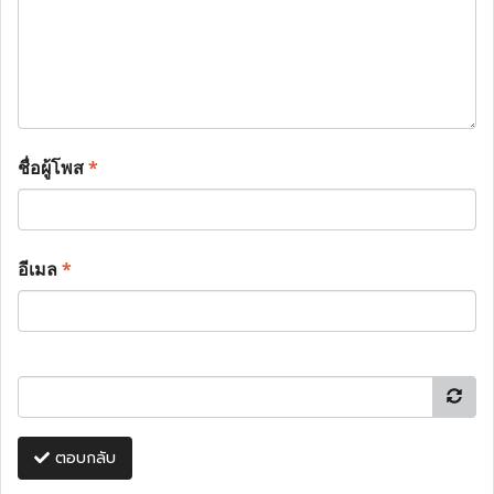
ชื่อผู้โพส
*
อีเมล
*
ตอบกลับ