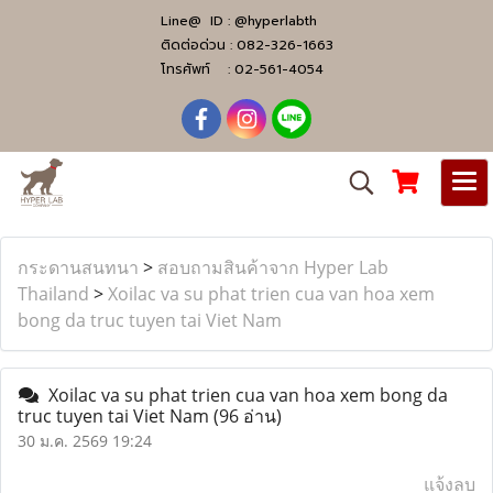
Line@ ID :
@hyperlabth
ติดต่อด่วน :
082-326-1663
โทรศัพท์ :
02-561-4054
กระดานสนทนา
>
สอบถามสินค้าจาก Hyper Lab
Thailand
>
Xoilac va su phat trien cua van hoa xem
bong da truc tuyen tai Viet Nam
Xoilac va su phat trien cua van hoa xem bong da
truc tuyen tai Viet Nam
(96 อ่าน)
30 ม.ค. 2569 19:24
แจ้งลบ