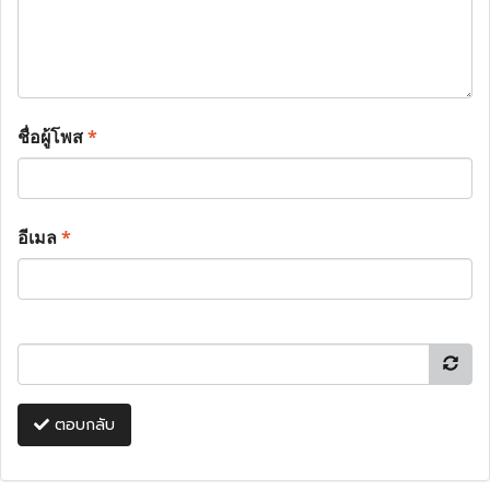
ชื่อผู้โพส
*
อีเมล
*
ตอบกลับ