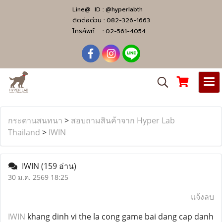
Line@ ID :
@hyperlabth
ติดต่อด่วน :
082-326-1663
โทรศัพท์ :
02-561-4054
กระดานสนทนา
>
สอบถามสินค้าจาก Hyper Lab
Thailand
>
IWIN
IWIN
(159 อ่าน)
30 ม.ค. 2569 18:25
แจ้งลบ
IWIN
khang dinh vi the la cong game bai dang cap danh