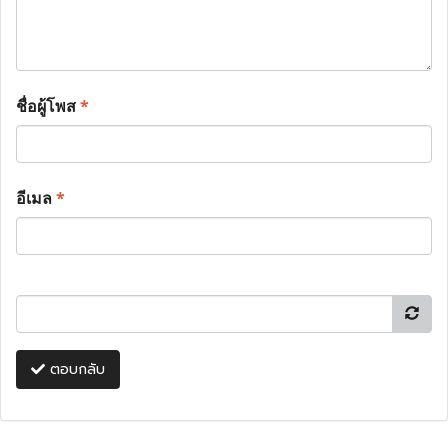
ชื่อผู้โพส
*
อีเมล
*
ตอบกลับ