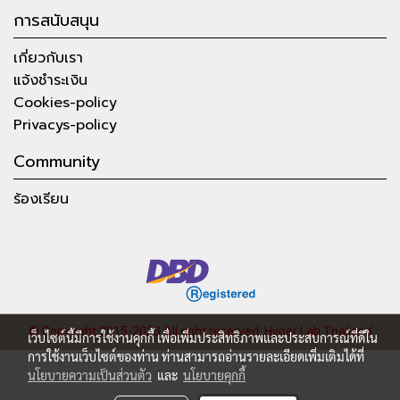
การสนับสนุน
เกี่ยวกับเรา
แจ้งชำระเงิน
Cookies-policy
Privacys-policy
Community
ร้องเรียน
© Copyright 2015-2023 All right reserved.
Hyper Lab Thailand
เว็บไซต์นี้มีการใช้งานคุกกี้ เพื่อเพิ่มประสิทธิภาพและประสบการณ์ที่ดีใน
การใช้งานเว็บไซต์ของท่าน ท่านสามารถอ่านรายละเอียดเพิ่มเติมได้ที่
นโยบายความเป็นส่วนตัว
และ
นโยบายคุกกี้