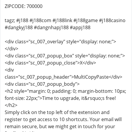
ZIPCODE: 700000
tagz; #j188 #j188com #j188link #j188game #j188casino
#dangkyj188 #dangnhapj188 #appj188
<div class="sc_007_overlay" style="display: none;">
</div>
<div class="sc_007_popup_box" style="display: none;">
<div class="sc_007_popup_close">X</div>
<div
class="sc_007_popup_header">MultiCopyPaste</div>
<div class="sc_007_popup_body">
<h2 style="margin: 0; padding: 0; margin-bottom: 10px;
font-size: 22px;">Time to upgrade, it&rsquo;s free!
</h2>
Simply click on the top left of the extension and
register to get access to 10 shortcuts. Your email will
remain secure, but we might get in touch for your