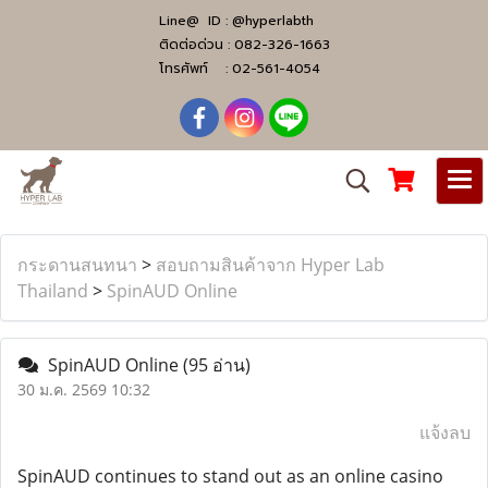
Line@ ID :
@hyperlabth
ติดต่อด่วน :
082-326-1663
โทรศัพท์ :
02-561-4054
กระดานสนทนา
>
สอบถามสินค้าจาก Hyper Lab
Thailand
>
SpinAUD Online
SpinAUD Online
(95 อ่าน)
30 ม.ค. 2569 10:32
แจ้งลบ
SpinAUD continues to stand out as an online casino