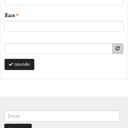
อีเมล
*
ตอบกลับ