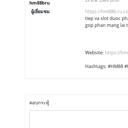
29 ม.ค. 2569 20:41
hm88bru
ผู้เยี่ยมชม
https://hm88b.ru.c
tiep va slot duoc p
gop phan mang lai tr
Website:
https://h
Hashtags: #HM88 
ตอบกระทู้