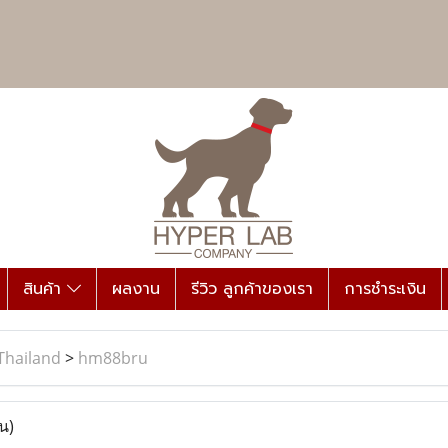
สินค้า
ผลงาน
รีวิว ลูกค้าของเรา
การชำระเงิน
Thailand
>
hm88bru
น)