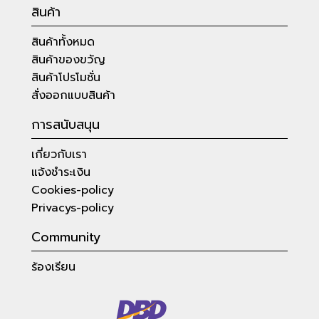
สินค้า
สินค้าทั้งหมด
สินค้าของขวัญ
สินค้าโปรโมชั่น
สั่งออกแบบสินค้า
การสนับสนุน
เกี่ยวกับเรา
แจ้งชำระเงิน
Cookies-policy
Privacys-policy
Community
ร้องเรียน