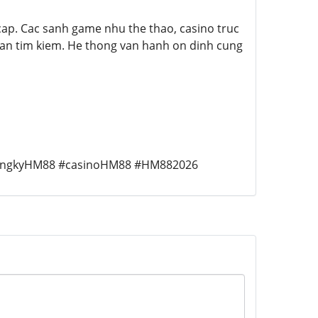
cap. Cac sanh game nhu the thao, casino truc
 gian tim kiem. He thong van hanh on dinh cung
angkyHM88 #casinoHM88 #HM882026