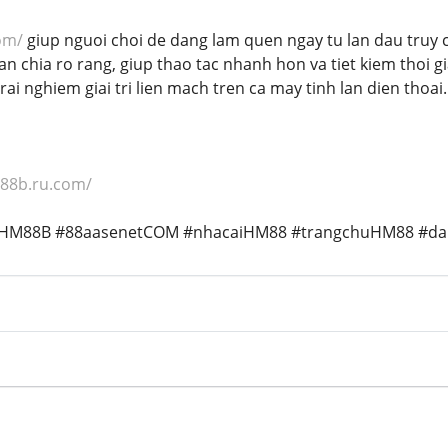
om/
giup nguoi choi de dang lam quen ngay tu lan dau truy 
han chia ro rang, giup thao tac nhanh hon va tiet kiem thoi
ai nghiem giai tri lien mach tren ca may tinh lan dien thoai.
m88b.ru.com/
#HM88B #88aasenetCOM #nhacaiHM88 #trangchuHM88 #d