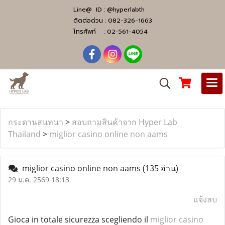
Line@ ID :
@hyperlabth
ติดต่อด่วน :
082-326-1663
โทรศัพท์ :
02-561-4054
กระดานสนทนา
>
สอบถามสินค้าจาก Hyper Lab
Thailand
>
miglior casino online non aams
miglior casino online non aams
(135 อ่าน)
29 ม.ค. 2569 18:13
แจ้งลบ
Gioca in totale sicurezza scegliendo il
miglior casino