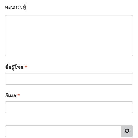
ตอบกระทู้
ชื่อผู้โพส
*
อีเมล
*