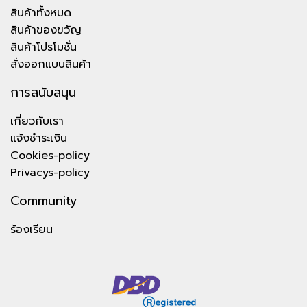
สินค้าทั้งหมด
สินค้าของขวัญ
สินค้าโปรโมชั่น
สั่งออกแบบสินค้า
การสนับสนุน
เกี่ยวกับเรา
แจ้งชำระเงิน
Cookies-policy
Privacys-policy
Community
ร้องเรียน