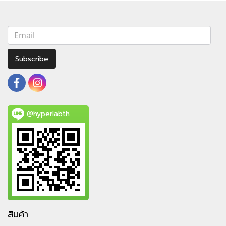
Subscribe
@hyperlabth
สินค้า