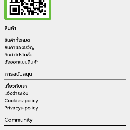
สินค้า
สินค้าทั้งหมด
สินค้าของขวัญ
สินค้าโปรโมชั่น
สั่งออกแบบสินค้า
การสนับสนุน
เกี่ยวกับเรา
แจ้งชำระเงิน
Cookies-policy
Privacys-policy
Community