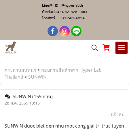
Line@ ID :
@hyperlabth
ติดต่อด่วน :
082-326-1663
โทรศัพท์ :
02-561-4054
กระดานสนทนา
>
สอบถามสินค้าจาก Hyper Lab
Thailand
>
SUNWIN
SUNWIN
(159 อ่าน)
28 ม.ค. 2569 13:15
แจ้งลบ
SUNWIN duoc biet den nhu mot cong giai tri truc tuyen