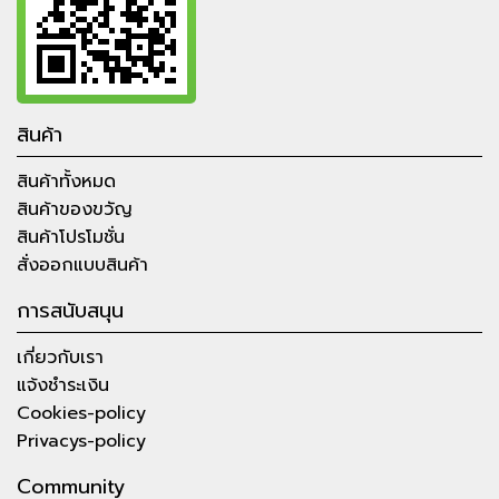
สินค้า
สินค้าทั้งหมด
สินค้าของขวัญ
สินค้าโปรโมชั่น
สั่งออกแบบสินค้า
การสนับสนุน
เกี่ยวกับเรา
แจ้งชำระเงิน
Cookies-policy
Privacys-policy
Community