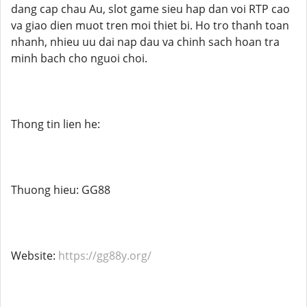
dang cap chau Au, slot game sieu hap dan voi RTP cao
va giao dien muot tren moi thiet bi. Ho tro thanh toan
nhanh, nhieu uu dai nap dau va chinh sach hoan tra
minh bach cho nguoi choi.
Thong tin lien he:
Thuong hieu: GG88
Website:
https://gg88y.org/