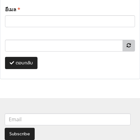
อีเมล
*
ตอบกลับ
Subscribe