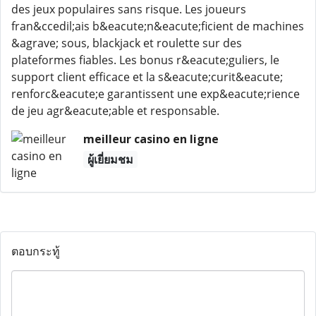
des jeux populaires sans risque. Les joueurs
fran&ccedil;ais b&eacute;n&eacute;ficient de machines
&agrave; sous, blackjack et roulette sur des
plateformes fiables. Les bonus r&eacute;guliers, le
support client efficace et la s&eacute;curit&eacute;
renforc&eacute;e garantissent une exp&eacute;rience
de jeu agr&eacute;able et responsable.
meilleur casino en ligne
ผู้เยี่ยมชม
ตอบกระทู้