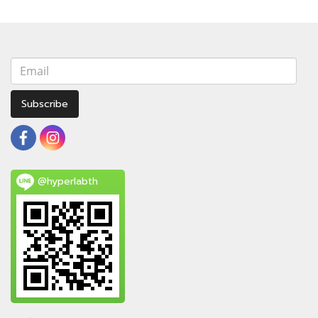
Subscribe
@hyperlabth