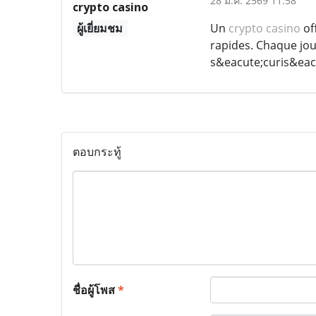
28 ม.ค. 2569 11:58
crypto casino
ผู้เยี่ยมชม
Un
crypto casino
of
rapides. Chaque jou
s&eacute;curis&eac
ตอบกระทู้
ชื่อผู้โพส
*