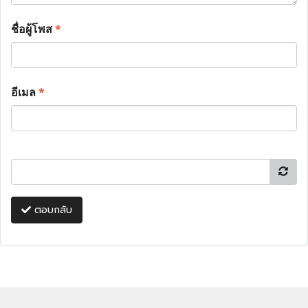
ชื่อผู้โพส
*
อีเมล
*
ตอบกลับ