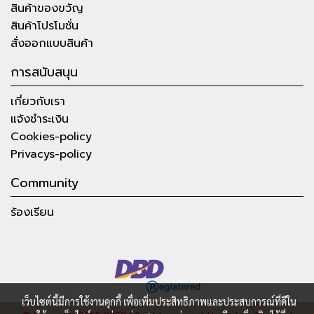
สินค้าของขวัญ
สินค้าโปรโมชั่น
สั่งออกแบบสินค้า
การสนับสนุน
เกี่ยวกับเรา
แจ้งชำระเงิน
Cookies-policy
Privacys-policy
Community
ร้องเรียน
เว็บไซต์นี้มีการใช้งานคุกกี้ เพื่อเพิ่มประสิทธิภาพและประสบการณ์ที่ดีใน