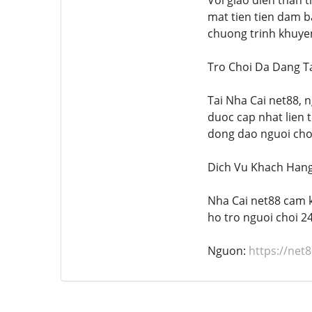
Voi giao dien than 
mat tien tien dam b
chuong trinh khuyen
Tro Choi Da Dang Ta
Tai Nha Cai net88, n
duoc cap nhat lien 
dong dao nguoi choi
Dich Vu Khach Han
Nha Cai net88 cam k
ho tro nguoi choi 2
Nguon:
https://net