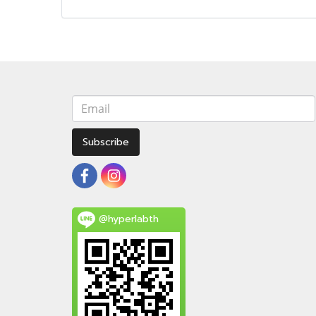
Subscribe
@hyperlabth