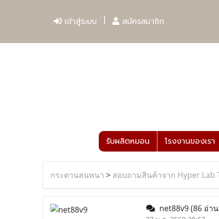
เข้าสู่ระบบ
สมัครสมาชิก
รับผลิตหมอน
โรงงานของเรา
กระดานสนทนา
>
สอบถามสินค้าจาก Hyper Lab 
net88v9
(86 อ่าน