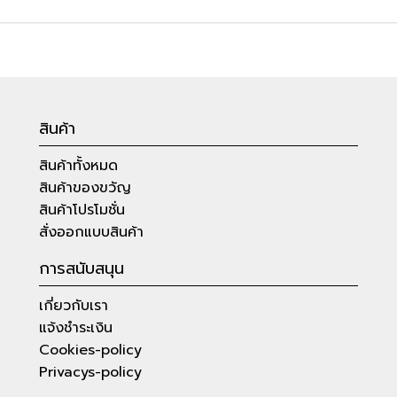
สินค้า
สินค้าทั้งหมด
สินค้าของขวัญ
สินค้าโปรโมชั่น
สั่งออกแบบสินค้า
การสนับสนุน
เกี่ยวกับเรา
แจ้งชำระเงิน
Cookies-policy
Privacys-policy