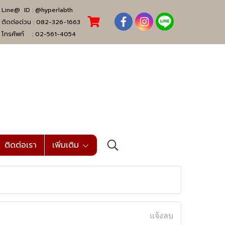
Line@ ID :
@hyperlabth
ติดต่อด่วน :
082-326-1663
โทรศัพท์ :
02-561-4054
ติดต่อเรา
เพิ่มเติม
แจ้งลบ