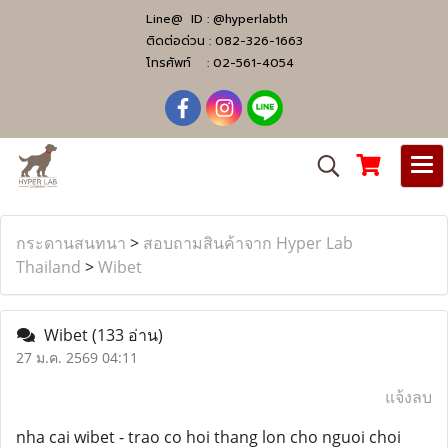
Line@ ID :
@hyperlabth
ติดต่อด่วน :
082-326-1663
โทรศัพท์ :
02-561-4054
กระดานสนทนา
>
สอบถามสินค้าจาก Hyper Lab
Thailand
>
Wibet
Wibet
(133 อ่าน)
27 ม.ค. 2569 04:11
แจ้งลบ
nha cai wibet - trao co hoi thang lon cho nguoi choi