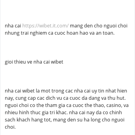
nha cai
https://wibet.it.com/
mang den cho nguoi choi
nhung trai nghiem ca cuoc hoan hao va an toan.
gioi thieu ve nha cai wibet
nha cai wibet la mot trong cac nha cai uy tin nhat hien
nay, cung cap cac dich vu ca cuoc da dang va thu hut.
nguoi choi co the tham gia ca cuoc the thao, casino, va
nhieu hinh thuc gia tri khac. nha cai nay da co chinh
sach khach hang tot, mang den su ha long cho nguoi
choi.