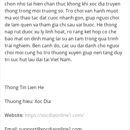
chon nho tai hien chan thuc khong khi xoc dia truyen
thong trong moi truong so. Tro choi van hanh muot
ma voi thao tac dat cuoc nhanh gon, giup nguoi choi
de lam quen va tham gia chi sau vai buoc. He thong
nap rut duoc xu ly linh hoat, ro rang ket hop co che
bao mat on dinh mang lai su an tam trong qua trinh
trai nghiem. Ben canh do, cac uu dai danh cho nguoi
choi moi cung ho tro thuong xuyen giup nen tang duy
tri suc hut lau dai tai Viet Nam.
Thong Tin Lien He
Thuong hieu: Xoc Dia
Website:
https://xocdiaonline1.com/
Email: support@xocdiaonline1.com