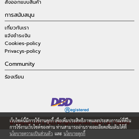
สั่งออกแบบสินค้า
การสนับสนุน
เกี่ยวกับเรา
แจ้งชำระเงิน
Cookies-policy
Privacys-policy
Community
ร้องเรียน
เว็บไซต์นี้มีการใช้งานคุกกี้ เพื่อเพิ่มประสิทธิภาพและประสบการณ์ที่ดีใน
© Copyright 2015-2023 All right reserved.
Hyper Lab Thailand
การใช้งานเว็บไซต์ของท่าน ท่านสามารถอ่านรายละเอียดเพิ่มเติมได้ที่
นโยบายความเป็นส่วนตัว
และ
นโยบายคุกกี้