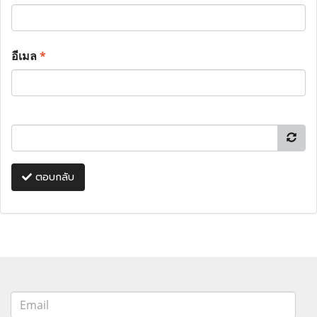
อีเมล
*
ตอบกลับ