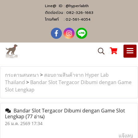
Line@ ID :
@hyperlabth
ติดต่อด่วน :
082-326-1663
โทรศัพท์ :
02-561-4054
กระดานสนทนา
>
สอบถามสินค้าจาก Hyper Lab
Thailand
>
Bandar Slot Tergacor Dibumi dengan Game
Slot Lengkap
Bandar Slot Tergacor Dibumi dengan Game Slot
Lengkap
(77 อ่าน)
26 ม.ค. 2569 17:34
แจ้งลบ