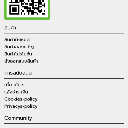
สินค้า
สินค้าทั้งหมด
สินค้าของขวัญ
สินค้าโปรโมชั่น
สั่งออกแบบสินค้า
การสนับสนุน
เกี่ยวกับเรา
แจ้งชำระเงิน
Cookies-policy
Privacys-policy
Community