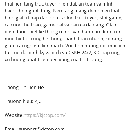
thai nen tang truc tuyen hien dai, an toan va minh
bach cho nguoi dung. Nen tang mang den nhieu loai
hinh giai tri hap dan nhu casino truc tuyen, slot game,
ca cuoc the thao, game bai va ban ca da dang. Giao
dien duoc thiet ke thong minh, van hanh on dinh tren
moi thiet bi cung he thong thanh toan nhanh, ro rang
giup trai nghiem lien mach. Voi dinh huong doi moi lien
tuc, uu dai dinh ky va dich vu CSKH 24/7, KJC dap ung
xu huong phat trien ben vung cua thi truong.
Thong Tin Lien He
Thuong hieu: KJC
Website:
https://kjctop.com/
Email: support@kjctop.com