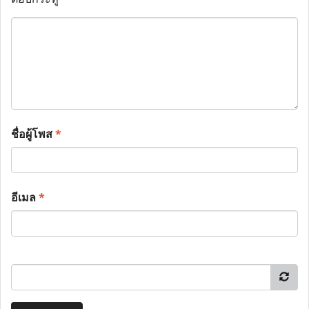
ชื่อผู้โพส
*
อีเมล
*