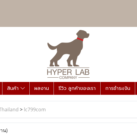
สินค้า
ผลงาน
รีวิว ลูกค้าของเรา
การชำระเงิน
Thailand
>
lc799com
่าน)