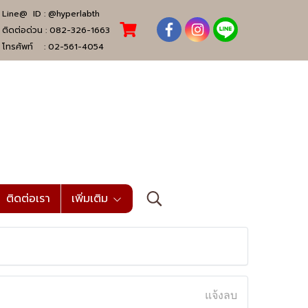
Line@ ID :
@hyperlabth
ติดต่อด่วน :
082-326-1663
โทรศัพท์ :
02-561-4054
ติดต่อเรา
เพิ่มเติม
แจ้งลบ