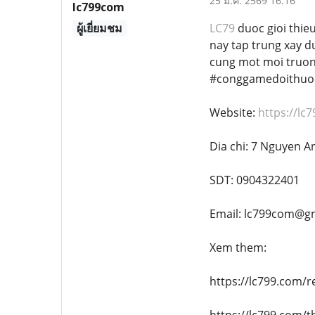
25 ม.ค. 2569 16:16
lc799com
ผู้เยี่ยมชม
LC79
duoc gioi thie
nay tap trung xay du
cung mot moi truo
#conggamedoithuo
Website:
https://lc
Dia chi: 7 Nguyen A
SDT: 0904322401
Email: lc799com@g
Xem them:
https://lc799.com/r