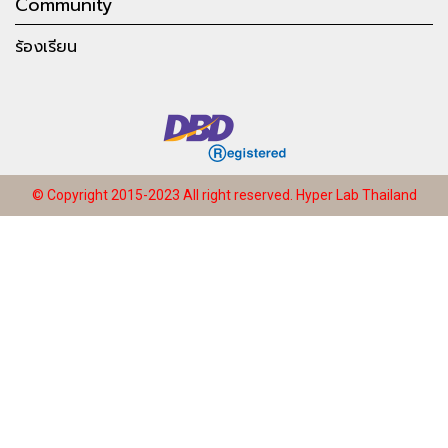
Community
ร้องเรียน
© Copyright 2015-2023 All right reserved.
Hyper Lab Thailand