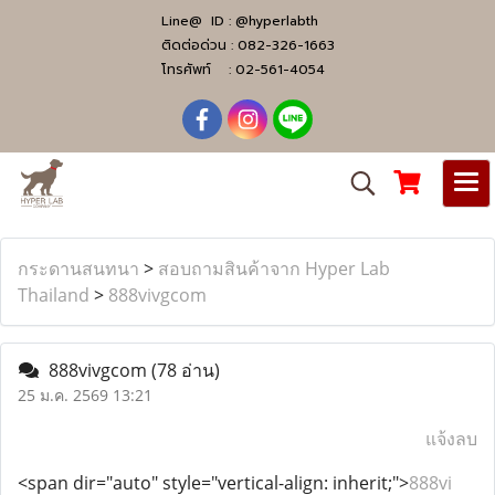
Line@ ID :
@hyperlabth
ติดต่อด่วน :
082-326-1663
โทรศัพท์ :
02-561-4054
กระดานสนทนา
>
สอบถามสินค้าจาก Hyper Lab
Thailand
>
888vivgcom
888vivgcom
(78 อ่าน)
25 ม.ค. 2569 13:21
แจ้งลบ
<span dir="auto" style="vertical-align: inherit;">
888vi