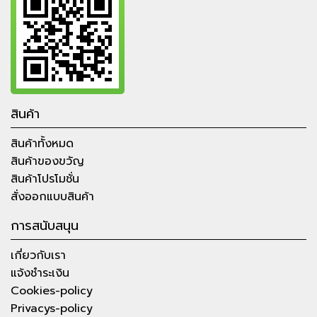
สินค้า
สินค้าทั้งหมด
สินค้าของขวัญ
สินค้าโปรโมชั่น
สั่งออกแบบสินค้า
การสนับสนุน
เกี่ยวกับเรา
แจ้งชำระเงิน
Cookies-policy
Privacys-policy