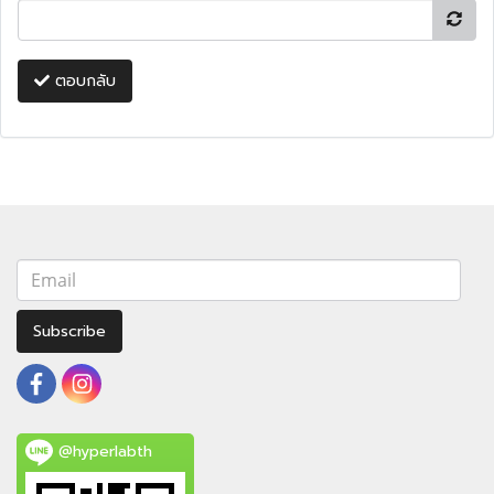
ตอบกลับ
Subscribe
@hyperlabth