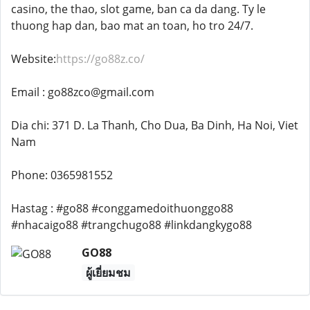
casino, the thao, slot game, ban ca da dang. Ty le
thuong hap dan, bao mat an toan, ho tro 24/7.
Website:
https://go88z.co/
Email : go88zco@gmail.com
Dia chi: 371 D. La Thanh, Cho Dua, Ba Dinh, Ha Noi, Viet
Nam
Phone: 0365981552
Hastag : #go88 #conggamedoithuonggo88
#nhacaigo88 #trangchugo88 #linkdangkygo88
GO88
ผู้เยี่ยมชม