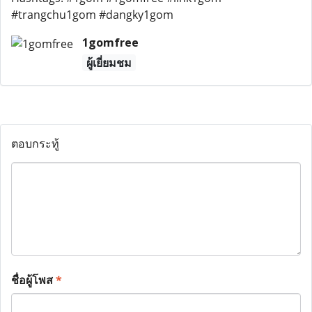
#trangchu1gom #dangky1gom
1gomfree
ผู้เยี่ยมชม
ตอบกระทู้
ชื่อผู้โพส
*