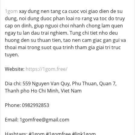
1gom
xay dung nen tang ca cuoc voi giao dien de su
dung, noi dung duoc phan loai ro rang va toc do truy
cap on dinh, giup nguoi choi nhanh chong lam quen
ngay tu lan dau trai nghiem. Tung chi tiet nho deu
huong den su thuan tien, tao nen cam giac gan gui va
thoai mai trong suot qua trinh tham gia giai tri truc
tuyen.
Website:
https://1gom.free/
Dia chi: 559 Nguyen Van Quy, Phu Thuan, Quan 7,
Thanh pho Ho Chi Minh, Viet Nam
Phone: 0982992853
Email: 1gomfree@gmail.com
Hashtags: #1gom #1gomfree #link1gom