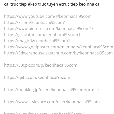
cai truc tiep #keo truc tuyen #truc tiep keo nha cai
https://www.youtube.com/@keonhacai95com1
https://x.com/keonhacai95com1
https://www.pinterest.com/keonhacai95com1/
https://gravatar.com/keonhacai95com1
https://magic.ly/keonhacai95com1
https://www.goldposter.com/members/keonhacai95com1/
https://3dwarehouse.sketchup.com/by/keonhacai95com
https://500px.com/p/keonhacai95com
https://qiita.com/keonhacai95com
https://booklog.jp/users/keonhacai95com/profile
https://www.stylevore.com/user/keonhacai95com