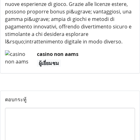
nuove esperienze di gioco. Grazie alle licenze estere,
possono proporre bonus pi&ugrave; vantaggiosi, una
gamma pi&ugrave; ampia di giochi e metodi di
pagamento innovativi, offrendo divertimento sicuro e
stimolante a chi desidera esplorare
l&rsquo;intrattenimento digitale in modo diverso.
casino non aams
ผู้เยี่ยมชม
ตอบกระทู้