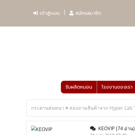
เข้าสู่ระบบ
สมัครสมาชิก
รับผลิตหมอน
โรงงานของเรา
กระดานสนทนา
>
สอบถามสินค้าจาก Hyper Lab 
KEOVIP
(74 อ่าน)