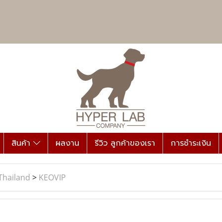
สินค้า
ผลงาน
รีวิว ลูกค้าของเรา
การชำระเงิน
Thailand
>
KEOVIP