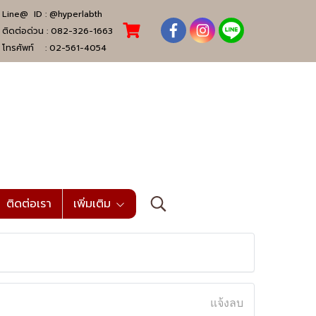
Line@ ID :
@hyperlabth
ติดต่อด่วน :
082-326-1663
โทรศัพท์ :
02-561-4054
ติดต่อเรา
เพิ่มเติม
แจ้งลบ