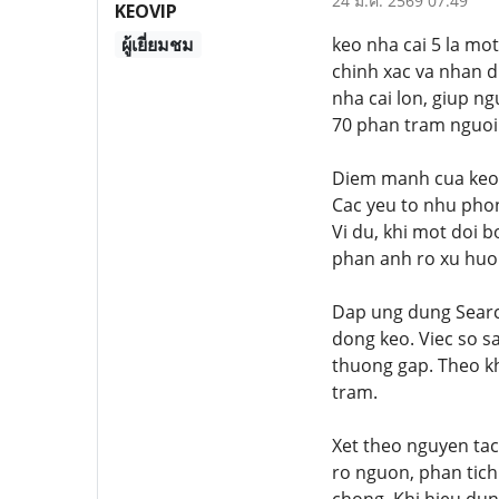
24 ม.ค. 2569 07:49
KEOVIP
ผู้เยี่ยมชม
keo nha cai 5 la mo
chinh xac va nhan d
nha cai lon, giup n
70 phan tram nguoi 
Diem manh cua keo n
Cac yeu to nhu phon
Vi du, khi mot doi 
phan anh ro xu huon
Dap ung dung Search
dong keo. Viec so s
thuong gap. Theo kh
tram.
Xet theo nguyen tac
ro nguon, phan tich