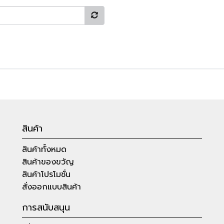
สินค้า
สินค้าทั้งหมด
สินค้าของขวัญ
สินค้าโปรโมชั่น
สั่งออกแบบสินค้า
การสนับสนุน