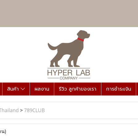
สินค้า
ผลงาน
รีวิว ลูกค้าของเรา
การชำระเงิน
Thailand
>
789CLUB
าน)