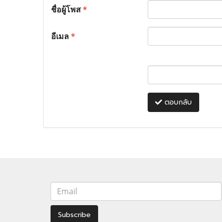
ชื่อผู้โพส
*
อีเมล
*
ตอบกลับ
Subscribe