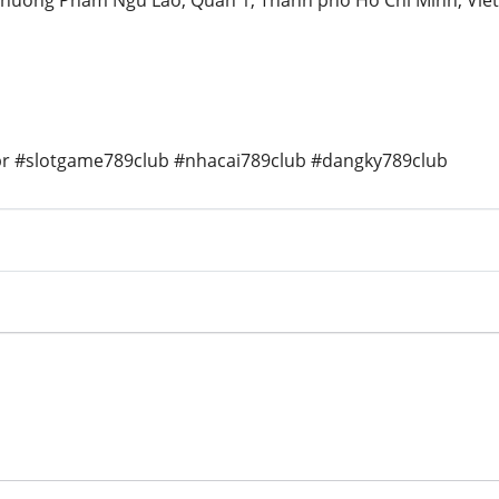
, Phuong Pham Ngu Lao, Quan 1, Thanh pho Ho Chi Minh, Vi
br #slotgame789club #nhacai789club #dangky789club