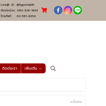
Line@ ID :
@hyperlabth
ติดต่อด่วน :
082-326-1663
โทรศัพท์ :
02-561-4054
ติดต่อเรา
เพิ่มเติม
แจ้งลบ