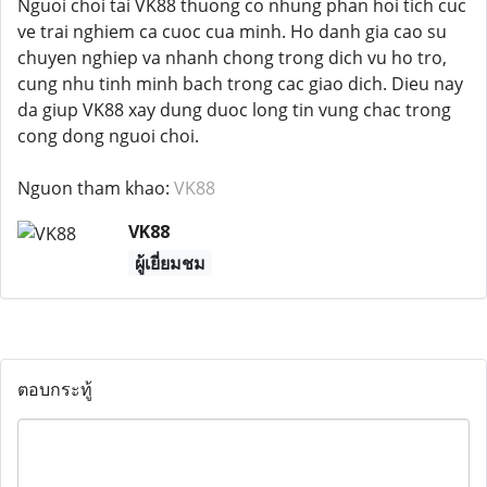
Nguoi choi tai VK88 thuong co nhung phan hoi tich cuc
ve trai nghiem ca cuoc cua minh. Ho danh gia cao su
chuyen nghiep va nhanh chong trong dich vu ho tro,
cung nhu tinh minh bach trong cac giao dich. Dieu nay
da giup VK88 xay dung duoc long tin vung chac trong
cong dong nguoi choi.
Nguon tham khao:
VK88
VK88
ผู้เยี่ยมชม
ตอบกระทู้