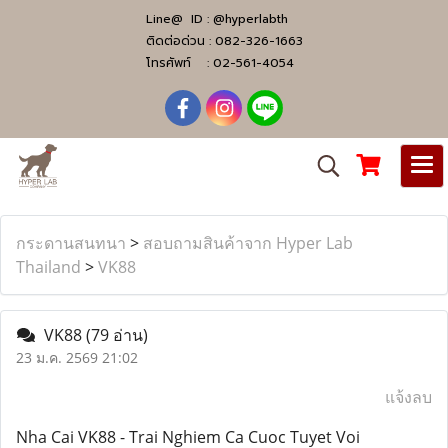
Line@ ID :
@hyperlabth
ติดต่อด่วน :
082-326-1663
โทรศัพท์ :
02-561-4054
กระดานสนทนา
>
สอบถามสินค้าจาก Hyper Lab
Thailand
>
VK88
VK88
(79 อ่าน)
23 ม.ค. 2569 21:02
แจ้งลบ
Nha Cai VK88 - Trai Nghiem Ca Cuoc Tuyet Voi