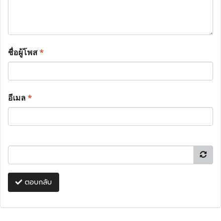
ชื่อผู้โพส
*
อีเมล
*
ตอบกลับ