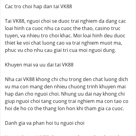
Cac tro choi hap dan tai VK88
Tai VK88, nguoi choi se duoc trai nghiem da dang cac
loai hinh ca cuoc nhu ca cuoc the thao, casino truc
tuyen, va nhieu tro choi khac. Moi loai hinh deu duoc
thiet ke voi chat luong cao va trai nghiem muot ma,
phuc vu cho nhu cau giai tri cua moi nguoi dung.
Khuyen mai va uu dai tai VK88
Nha cai VK88 khong chi chu trong den chat luong dich
vu ma con mang den nhieu chuong trinh khuyen mai
hap dan cho nguoi choi. Nhung uu dai nay khong chi
giup nguoi choi tang cuong trai nghiem ma con tao co
hoi de ho co the thang lon hon khi tham gia ca cuoc.
Danh gia va phan hoi tu nguoi choi