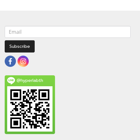
Subscribe
@hyperlabth