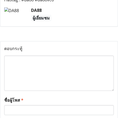
DA88
ผู้เยี่ยมชม
ตอบกระทู้
ชื่อผู้โพส
*