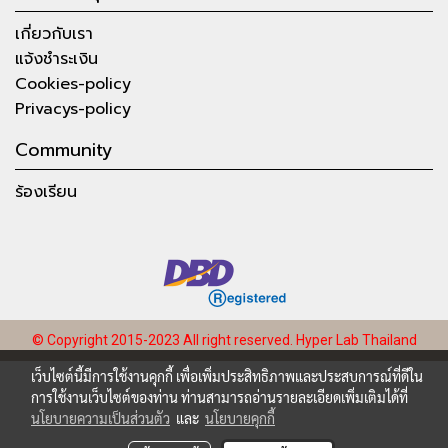
เกี่ยวกับเรา
แจ้งชำระเงิน
Cookies-policy
Privacys-policy
Community
ร้องเรียน
© Copyright 2015-2023 All right reserved.
Hyper Lab Thailand
เว็บไซต์นี้มีการใช้งานคุกกี้ เพื่อเพิ่มประสิทธิภาพและประสบการณ์ที่ดีใน
การใช้งานเว็บไซต์ของท่าน ท่านสามารถอ่านรายละเอียดเพิ่มเติมได้ที่
นโยบายความเป็นส่วนตัว
และ
นโยบายคุกกี้