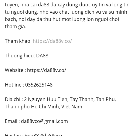
tuyen, nha cai da88 da xay dung duoc uy tin va long tin
tu nguoi dung. nho vao chat luong dich vu va su minh
bach, noi day da thu hut mot luong lon nguoi choi
tham gia.
Tham khao:
https://da88v.co/
Thuong hieu: DA88
Website : https://da88v.co/
Hotline : 0352625148
Dia chi : 2 Nguyen Huu Tien, Tay Thanh, Tan Phu,
Thanh pho Ho Chi Minh, Viet Nam
Email : da88vco@gmail.com
Hastag : #da88 #da88vco