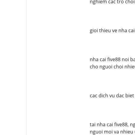
nghiem cac tro choi
gioi thieu ve nha cai
nha cai five88 noi b
cho nguoi choi nhieu
cac dich vu dac biet 
tai nha cai five88,
nguoi moi va nhieu 