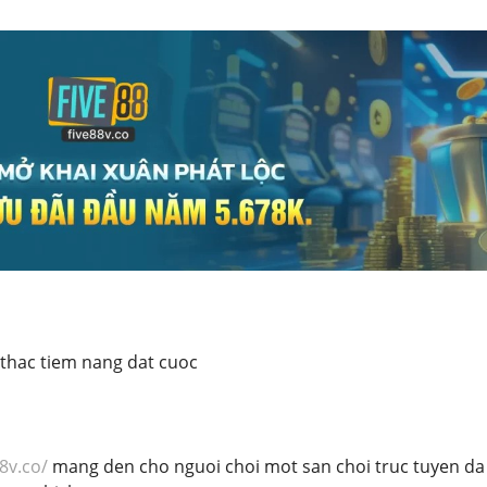
i thac tiem nang dat cuoc
88v.co/
mang den cho nguoi choi mot san choi truc tuyen da 