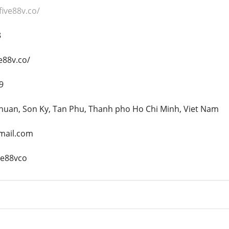
five88v.co/
8
ve88v.co/
9
Nhuan, Son Ky, Tan Phu, Thanh pho Ho Chi Minh, Viet Nam
gmail.com
ive88vco