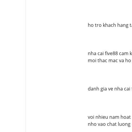
ho tro khach hang t
nha cai five88 cam 
moi thac mac va ho 
danh gia ve nha cai 
voi nhieu nam hoat d
nho vao chat luong 