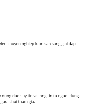
vien chuyen nghiep luon san sang giai dap
y dung duoc uy tin va long tin tu nguoi dung.
guoi choi tham gia.