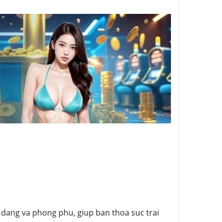
dang va phong phu, giup ban thoa suc trai