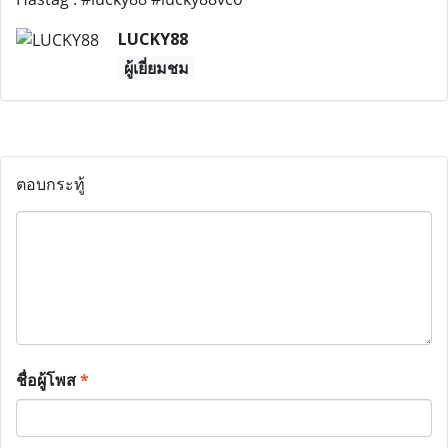
LUCKY88
ผู้เยี่ยมชม
ตอบกระทู้
ชื่อผู้โพส
*