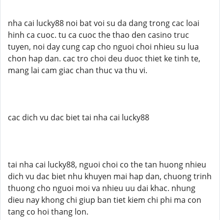
nha cai lucky88 noi bat voi su da dang trong cac loai
hinh ca cuoc. tu ca cuoc the thao den casino truc
tuyen, noi day cung cap cho nguoi choi nhieu su lua
chon hap dan. cac tro choi deu duoc thiet ke tinh te,
mang lai cam giac chan thuc va thu vi.
cac dich vu dac biet tai nha cai lucky88
tai nha cai lucky88, nguoi choi co the tan huong nhieu
dich vu dac biet nhu khuyen mai hap dan, chuong trinh
thuong cho nguoi moi va nhieu uu dai khac. nhung
dieu nay khong chi giup ban tiet kiem chi phi ma con
tang co hoi thang lon.