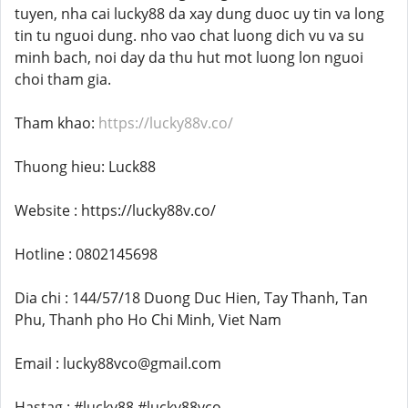
tuyen, nha cai lucky88 da xay dung duoc uy tin va long
tin tu nguoi dung. nho vao chat luong dich vu va su
minh bach, noi day da thu hut mot luong lon nguoi
choi tham gia.
Tham khao:
https://lucky88v.co/
Thuong hieu: Luck88
Website : https://lucky88v.co/
Hotline : 0802145698
Dia chi : 144/57/18 Duong Duc Hien, Tay Thanh, Tan
Phu, Thanh pho Ho Chi Minh, Viet Nam
Email : lucky88vco@gmail.com
Hastag : #lucky88 #lucky88vco