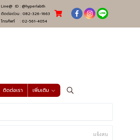
Line@ ID :
@hyperlabth
ติดต่อด่วน :
082-326-1663
โทรศัพท์ :
02-561-4054
ติดต่อเรา
เพิ่มเติม
แจ้งลบ