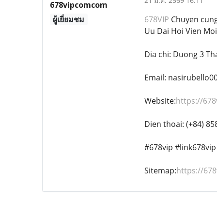
21 ม.ค. 2569 16:11
678vipcomcom
ผู้เยี่ยมชม
678VIP
Chuyen cung c
Uu Dai Hoi Vien Mo
Dia chi: Duong 3 T
Email: nasirubello
Website:
https://67
Dien thoai: (+84) 8
#678vip #link678vi
Sitemap:
https://67