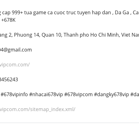
ap 999+ tua game ca cuoc truc tuyen hap dan , Da Ga , Casi
i +678K
hang 2, Phuong 14, Quan 10, Thanh pho Ho Chi Minh, Viet N
004@gmail.com
8vipcom.com/
58456243
p #678vipinfo #nhacai678vip #678vipcom #dangky678vip #
8vipcom.com/sitemap_index.xml/