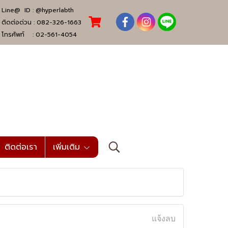
Line@ ID :
@hyperlabth
ติดต่อด่วน :
082-326-1663
โทรศัพท์ :
02-561-4054
ติดต่อเรา
เพิ่มเติม
แจ้งลบ