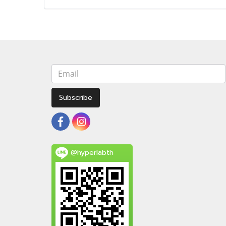
Subscribe
@hyperlabth