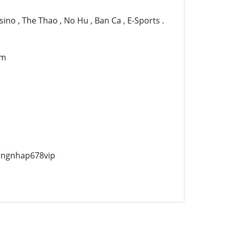
no , The Thao , No Hu , Ban Ca , E-Sports .
am
dangnhap678vip