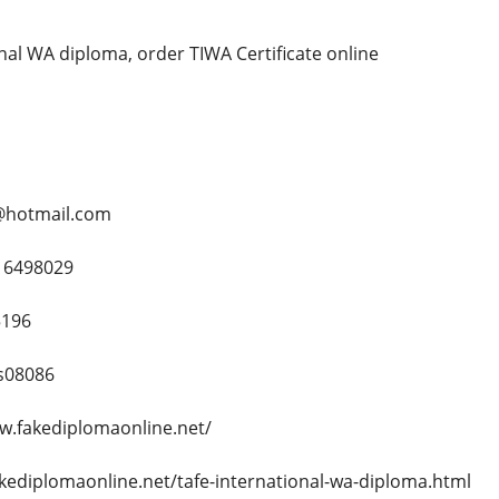
nal WA diploma, order TIWA Certificate online
@hotmail.com
16498029
5196
s08086
w.fakediplomaonline.net/
akediplomaonline.net/tafe-international-wa-diploma.html