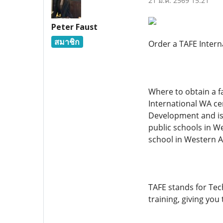
21 ม.ค. 2569 15:21
Peter Faust
สมาชิก
Order a TAFE Intern
Where to obtain a f
International WA ce
Development and is 
public schools in We
school in Western A
TAFE stands for Tec
training, giving you