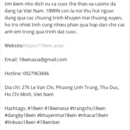
tim kiem nho dich vu ca cuoc the thao va casino da
dang tai Viet Nam. 18WIN con la noi thu hut nguoi
dung qua cac chuong trinh khuyen mai thuong xuyen,
ho tro nhiet tinh cung nhieu phan qua hap dan cho cac
anh em trong qua trinh dat cuoc.
Website:
https://18win.asia/
Email: 18winasia@gmail.com
Hotline: 0927963846
Dia chi: 276 Le Van Chi, Phuong Linh Trung, Thu Duc,
Ho Chi Minh, Viet Nam
Hashtags: #18win #18winasia #trangchu18win
#dangky18win #khuyenmai18win #nhacai18win
#linkvao18win #18winbet