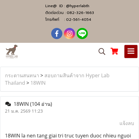
Line@ ID :
@hyperlabth
ติดต่อด่วน :
082-326-1663
โทรศัพท์ :
02-561-4054
กระดานสนทนา
>
สอบถามสินค้าจาก Hyper Lab
Thailand
>
18WIN
18WIN
(104 อ่าน)
21 ม.ค. 2569 11:23
แจ้งลบ
18WIN la nen tang giai tri truc tuyen duoc nhieu nguoi