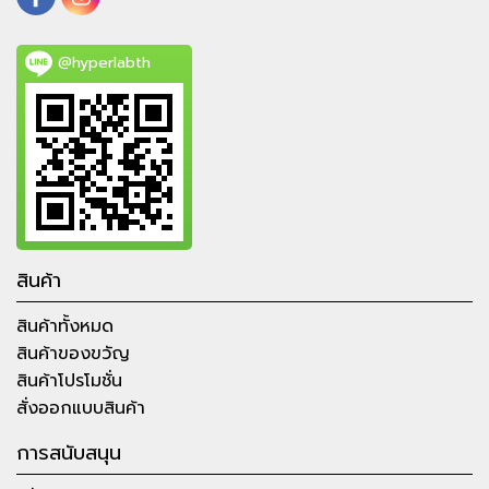
@hyperlabth
สินค้า
สินค้าทั้งหมด
สินค้าของขวัญ
สินค้าโปรโมชั่น
สั่งออกแบบสินค้า
การสนับสนุน