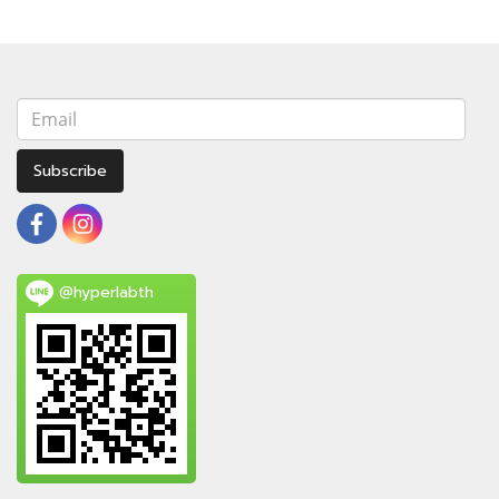
Subscribe
@hyperlabth