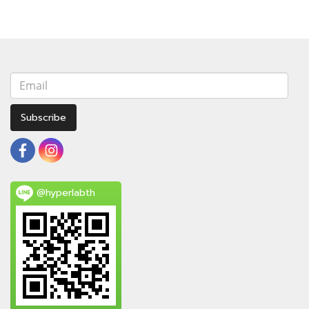
Subscribe
@hyperlabth