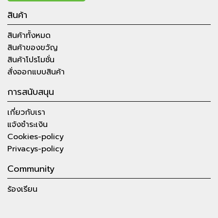
สินค้า
สินค้าทั้งหมด
สินค้าของขวัญ
สินค้าโปรโมชั่น
สั่งออกแบบสินค้า
การสนับสนุน
เกี่ยวกับเรา
แจ้งชำระเงิน
Cookies-policy
Privacys-policy
Community
ร้องเรียน