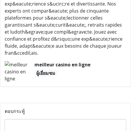
exp&eacute;rience s&ucirc;re et divertissante. Nos
experts ont compar&eacute; plus de cinquante
plateformes pour s&eacute;lectionner celles
garantissant s&eacute;curit&eacute;, retraits rapides
et ludoth&egrave;que compl&egrave;te. Jouez avec
confiance et profitez d&rsquo;une exp&eacute;rience
fluide, adapt&eacute;e aux besoins de chaque joueur
fran&ccedil;ais.
meilleur casino en ligne
ผู้เยี่ยมชม
ตอบกระทู้