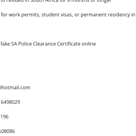
ho resided in South Africa for 6 months or longer
g for work permits, student visas, or permanent residency i
a fake SA Police Clearance Certificate online
@hotmail.com
16498029
5196
s08086