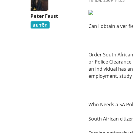
19 ม.ค. 2569 14:05
Peter Faust
สมาชิก
Can I obtain a verif
Order South African 
or Police Clearance 
an individual has an
employment, study vi
Who Needs a SA Poli
South African citize