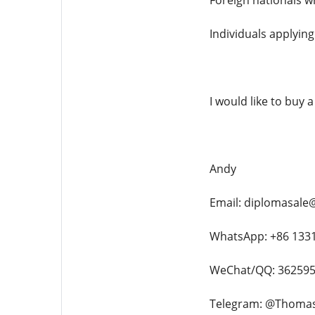
Foreign nationals w
Individuals applyin
I would like to buy 
Andy
Email: diplomasale
WhatsApp: +86 133
WeChat/QQ: 36259
Telegram: @Thoma